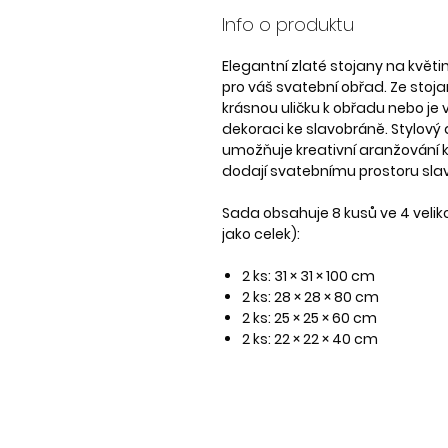
Info o produktu
Elegantní zlaté stojany na květ
pro váš svatební obřad. Ze stoja
krásnou uličku k obřadu nebo je 
dekoraci ke slavobráně. Stylový d
umožňuje kreativní aranžování k
dodají svatebnímu prostoru slav
Sada obsahuje 8 kusů ve 4 velik
jako celek):
2 ks: 31 × 31 × 100 cm
2 ks: 28 × 28 × 80 cm
2 ks: 25 × 25 × 60 cm
2 ks: 22 × 22 × 40 cm