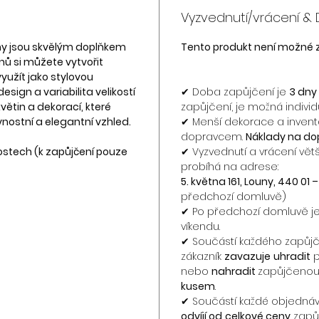
Vyzvednutí/vrácení &
iny jsou skvělým doplňkem
Tento produkt není možné
nů si můžete vytvořit
využít jako stylovou
esign a variabilita velikostí
✔ Doba zapůjčení je
3 dny
větin a dekorací, které
zapůjčení, je možná individ
nostní a elegantní vzhled.
✔ Menší dekorace a inven
dopravcem.
Náklady na dop
ostech (k zapůjčení pouze
✔ Vyzvednutí a vrácení vět
probíhá na adrese:
5. května 161, Louny, 440 01
předchozí domluvě)
✔ Po předchozí domluvě je
víkendu.
✔ Součástí každého zapůjč
zákazník
zavazuje
uhradit
p
nebo
nahradit
zapůjčenou
kusem
.
✔ Součástí každé objednáv
odvíjí od
celkové ceny
zapůj