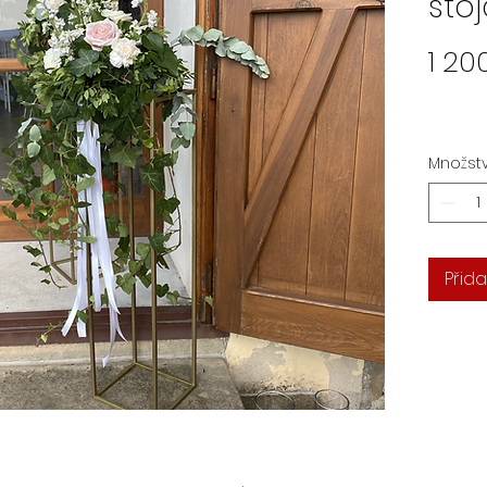
sto
1 20
Množstv
Přida