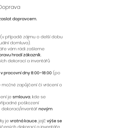
 Doprava
 zaslat dopravcem.
(v případě zájmu o delší dobu
uální domluva).
táře vám rádi zašleme
ravu hradí zákazník.
ších dekorací a inventářů
 – v pracovní dny 8:00–18:00
(po
 možné zapůjčení či vrácení o
ení je
smlouva
, kde se
řípadné poškození
 dekoraci/inventář
novým
ky je
vratná kauce
, jejíž
výše se
čených dekorací a inventáře.