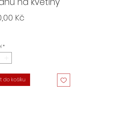
janů na květiny
Cena
0,00 Kč
í
*
t do košíku