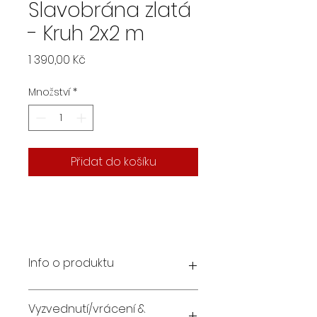
Slavobrána zlatá
- Kruh 2x2 m
Cena
1 390,00 Kč
Množství
*
Přidat do košíku
Info o produktu
Slavobrána patří mezi
Vyzvednutí/vrácení &
nejoblíbenější svatební dekorace