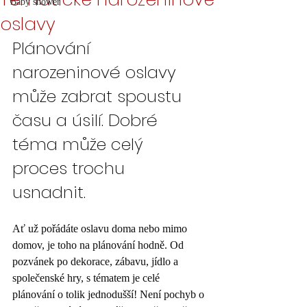
Baby shower
oslavy
Plánování 
narozeninové oslavy 
může zabrat spoustu 
času a úsilí. Dobré 
téma může celý 
proces trochu 
usnadnit. 
Ať už pořádáte oslavu doma nebo mimo 
domov, je toho na plánování hodně. Od 
pozvánek po dekorace, zábavu, jídlo a 
společenské hry, s tématem je celé 
plánování o tolik jednodušší! Není pochyb o 