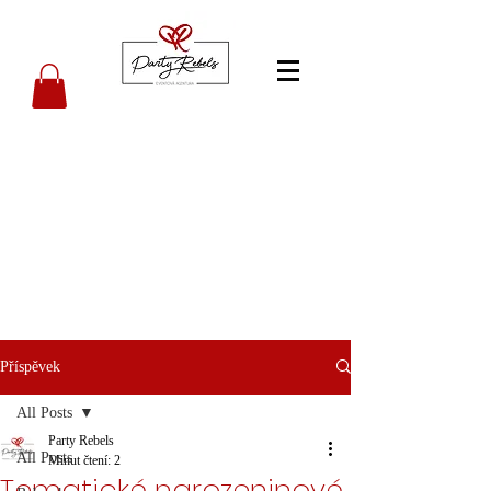
Příspěvek
All Posts
Party Rebels
All Posts
Minut čtení: 2
Tematické narozeninové